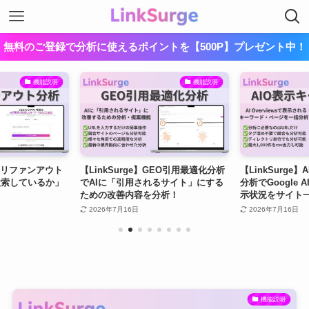
無料のご登録で分析に使えるポイントを【500P】プレゼント中！
AI検索対策を始めよう。
AI検索対策を始めよう。
AI検索対策を始めよう。
機能説明
機能説明
クエリファンアウト
【LinkSurge】GEO引用最適化分析
【LinkSurge
検索しているか」
でAIに「引用されるサイト」にする
分析でGoogle AI
ための改善内容を分析！
示状況をサイト
2026年7月16日
2026年7月16日
機能説明